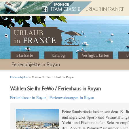
Startseite
Katalog
Verfügbarkeiten
B
Ferienobjekte in Royan
Ferienobjekte
» Mieten für den Urlaub in Royan
Wählen Sie Ihr FeWo / Ferienhaus in Royan
Ferienhäuser in Royan
|
Ferienwohnungen in Royan
Feine Sandstrände locken seit dem 19. J
umfangreiches Sport- und Veranstaltung
Yacht- und Fischereihafen. Sehr zu emp
der „Zoo de la Palmyre“ ist immer einen